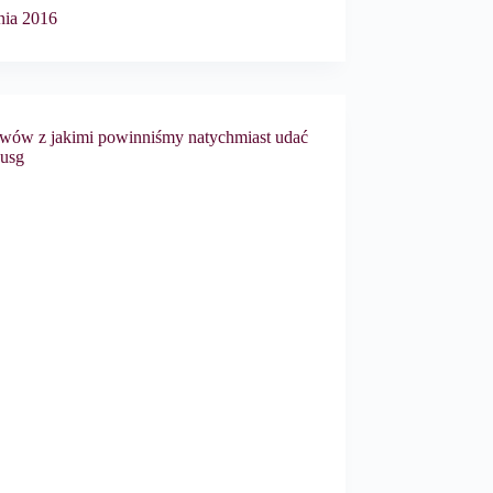
nia 2016
awów z jakimi powinniśmy natychmiast udać
 usg