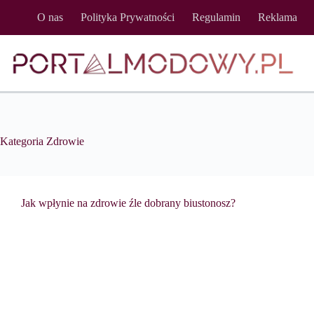
Przejdź
O nas
Polityka Prywatności
Regulamin
Reklama
do
treści
Kategoria
Zdrowie
Jak wpłynie na zdrowie źle dobrany biustonosz?