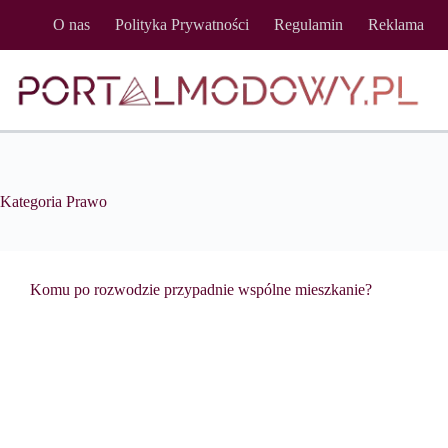
Przejdź
O nas
Polityka Prywatności
Regulamin
Reklama
do
treści
Kategoria
Prawo
Komu po rozwodzie przypadnie wspólne mieszkanie?