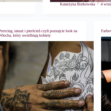
Katarzyna Borkowska
4 wrze
Peercing, tatuaż i pierścień czyli poznajcie look na
Farbo
Włocha, który uwielbiają kobiety