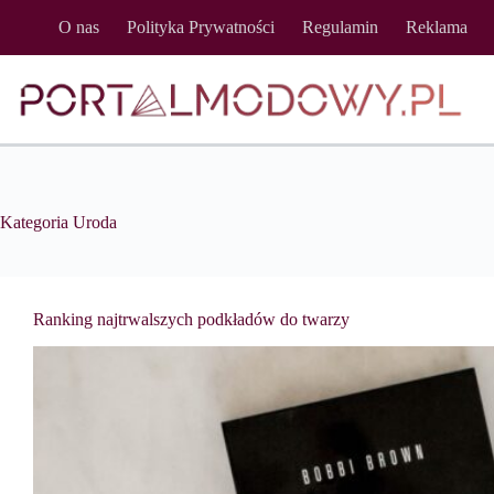
Przejdź
O nas
Polityka Prywatności
Regulamin
Reklama
do
treści
Kategoria
Uroda
Ranking najtrwalszych podkładów do twarzy