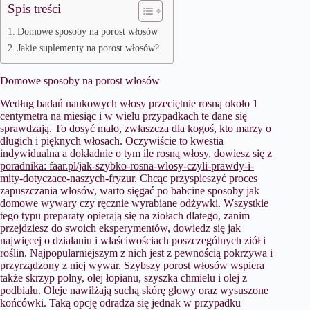
Spis treści
Domowe sposoby na porost włosów
Jakie suplementy na porost włosów?
Domowe sposoby na porost włosów
Według badań naukowych włosy przeciętnie rosną około 1
centymetra na miesiąc i w wielu przypadkach te dane się
sprawdzają. To dosyć mało, zwłaszcza dla kogoś, kto marzy o
długich i pięknych włosach. Oczywiście to kwestia
indywidualna a dokładnie o tym
ile rosną włosy, dowiesz się z
poradnika: faar.pl/jak-szybko-rosna-wlosy-czyli-prawdy-i-
mity-dotyczace-naszych-fryzur
. Chcąc przyspieszyć proces
zapuszczania włosów, warto sięgać po babcine sposoby jak
domowe wywary czy ręcznie wyrabiane odżywki. Wszystkie
tego typu preparaty opierają się na ziołach dlatego, zanim
przejdziesz do swoich eksperymentów, dowiedz się jak
najwięcej o działaniu i właściwościach poszczególnych ziół i
roślin. Najpopularniejszym z nich jest z pewnością pokrzywa i
przyrządzony z niej wywar. Szybszy porost włosów wspiera
także skrzyp polny, olej łopianu, szyszka chmielu i olej z
podbiału. Oleje nawilżają suchą skórę głowy oraz wysuszone
końcówki. Taką opcję odradza się jednak w przypadku