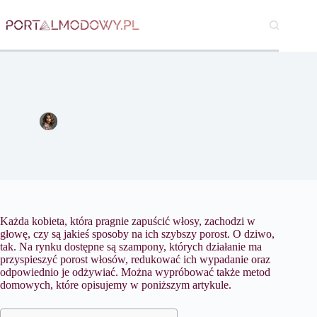
Przejdź
do
treści
Co robić aby włosy szybciej rosły?
Katarzyna Borkowska
4 września 2020
Uroda
Każda kobieta, która pragnie zapuścić włosy, zachodzi w
głowę, czy są jakieś sposoby na ich szybszy porost. O dziwo,
tak. Na rynku dostępne są szampony, których działanie ma
przyspieszyć porost włosów, redukować ich wypadanie oraz
odpowiednio je odżywiać. Można wypróbować także metod
domowych, które opisujemy w poniższym artykule.