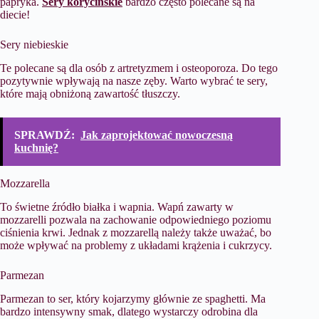
papryka.
Sery korycińskie
bardzo często polecane są na
diecie!
Sery niebieskie
Te polecane są dla osób z artretyzmem i osteoporoza. Do tego
pozytywnie wpływają na nasze zęby. Warto wybrać te sery,
które mają obniżoną zawartość tłuszczy.
SPRAWDŹ:
Jak zaprojektować nowoczesną
kuchnię?
Mozzarella
To świetne źródło białka i wapnia. Wapń zawarty w
mozzarelli pozwala na zachowanie odpowiedniego poziomu
ciśnienia krwi. Jednak z mozzarellą należy także uważać, bo
może wpływać na problemy z układami krążenia i cukrzycy.
Parmezan
Parmezan to ser, który kojarzymy głównie ze spaghetti. Ma
bardzo intensywny smak, dlatego wystarczy odrobina dla