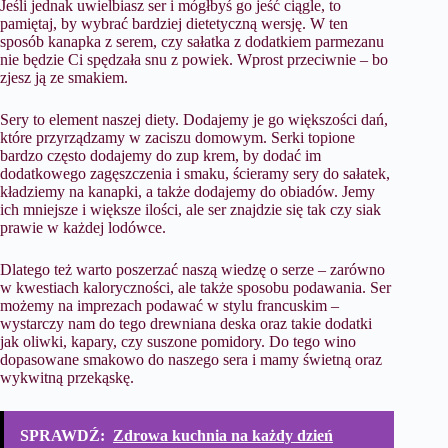
Jeśli jednak uwielbiasz ser i mógłbyś go jeść ciągle, to
pamiętaj, by wybrać bardziej dietetyczną wersję. W ten
sposób kanapka z serem, czy sałatka z dodatkiem parmezanu
nie będzie Ci spędzała snu z powiek. Wprost przeciwnie – bo
zjesz ją ze smakiem.
Sery to element naszej diety. Dodajemy je go większości dań,
które przyrządzamy w zaciszu domowym. Serki topione
bardzo często dodajemy do zup krem, by dodać im
dodatkowego zagęszczenia i smaku, ścieramy sery do sałatek,
kładziemy na kanapki, a także dodajemy do obiadów. Jemy
ich mniejsze i większe ilości, ale ser znajdzie się tak czy siak
prawie w każdej lodówce.
Dlatego też warto poszerzać naszą wiedzę o serze – zarówno
w kwestiach kaloryczności, ale także sposobu podawania. Ser
możemy na imprezach podawać w stylu francuskim –
wystarczy nam do tego drewniana deska oraz takie dodatki
jak oliwki, kapary, czy suszone pomidory. Do tego wino
dopasowane smakowo do naszego sera i mamy świetną oraz
wykwitną przekąskę.
SPRAWDŹ:
Zdrowa kuchnia na każdy dzień