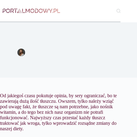
Przejdź
do
treści
Tłuszcz nie taki zły-o zdrowotnych właściwościach sera
Magdalena Nowicka
19 września 2016
Kuchnia
Od jakiegoś czasu pokutuje opinia, by sery ograniczać, bo te
zawierają dużą ilość tłuszczu. Owszem, tylko należy wziąć
pod uwagę fakt, że tłuszcze są nam potrzebne, jako nośnik
witamin, a do tego bez nich nasz organizm nie potrafi
funkcjonować. Najwyższy czas przestać każdy tłuszcz
traktować jak wroga, tylko wprowadzić rozsądne zmiany do
naszej diety.