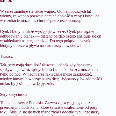
nastrój.
W serze znajduje się także wapno. Od najmłodszych lat
wiemy, że wapno pozwala nam na dbałość o zęby i kości, co
w rezultacie może nas chronić przez osteoporozą.
Cynk i biotyna także występuje w serze. Cynk pomaga w
odbudowaniu tkanek — dlatego bardzo często znajduje się on
w tabletkach na cerę i trądzik. Do tego połączenie cynku i
biotyny dobrze wpływa na stan naszych włosów!
Tłuszcz
Tak, sery mają dużą ilość tłuszczu, jednak gdy będziemy
spożywali je w rozsądnych ilościach, taki tłuszcz może nam
tylko pomóc. W nadmiarze faktycznie może zaszkodzić,
między innymi niwecząc naszą dietę. Wystarczy świadomość i
umiar, by jeść naprawdę pysznie.
Sery korycińskie
To lokalne sery z Podlasia. Zazwyczaj występują one z
przeróżnymi dodatkami, które są ściśle uzależnione od pory
roku. Stosuje się do nich różne zioła i dodatki typu: czosnek,