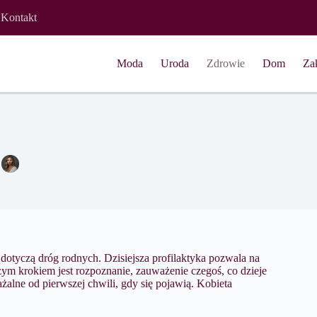
Kontakt
Moda
Uroda
Zdrowie
Dom
Za
Objawy torbiela jajnika
Magdalena Nowicka
6 marca 2016
Zdrowie
 dotyczą dróg rodnych. Dzisiejsza profilaktyka pozwala na
ym krokiem jest rozpoznanie, zauważenie czegoś, co dzieje
żalne od pierwszej chwili, gdy się pojawią. Kobieta