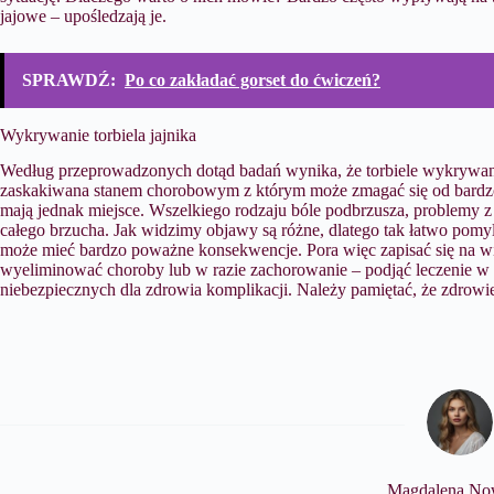
jajowe – upośledzają je.
SPRAWDŹ:
Po co zakładać gorset do ćwiczeń?
Wykrywanie torbiela jajnika
Według przeprowadzonych dotąd badań wynika, że torbiele wykrywane
zaskakiwana stanem chorobowym z którym może zmagać się od bardzo 
mają jednak miejsce. Wszelkiego rodzaju bóle podbrzusza, problemy 
całego brzucha. Jak widzimy objawy są różne, dlatego tak łatwo pomyli
może mieć bardzo poważne konsekwencje. Pora więc zapisać się na wiz
wyeliminować choroby lub w razie zachorowanie – podjąć leczenie w
niebezpiecznych dla zdrowia komplikacji. Należy pamiętać, że zdrowie
Magdalena No