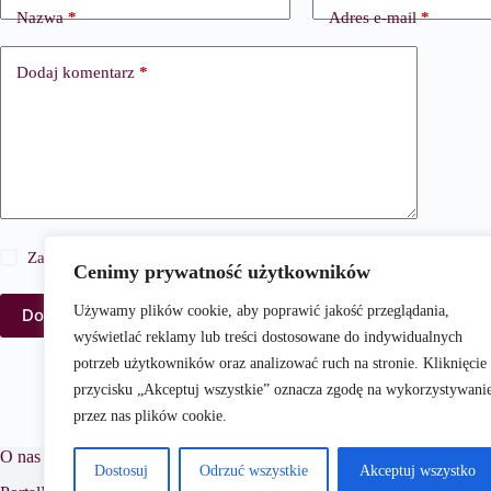
Nazwa
*
Adres e-mail
*
Dodaj komentarz
*
Zapisz moje imię i nazwisko, adres e-mail i stronę internetową w 
Cenimy prywatność użytkowników
Używamy plików cookie, aby poprawić jakość przeglądania,
Dodaj komentarz
wyświetlać reklamy lub treści dostosowane do indywidualnych
potrzeb użytkowników oraz analizować ruch na stronie. Kliknięcie
przycisku „Akceptuj wszystkie” oznacza zgodę na wykorzystywani
przez nas plików cookie.
O nas
Dostosuj
Odrzuć wszystkie
Akceptuj wszystko