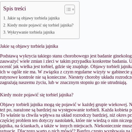
Spis treści
Jakie są objawy torbiela jajnika
Kiedy może pojawić się torbiel jajnika?
Wykrywanie torbiela jajnika
Jakie są objawy torbiela jajnika
Podstawą wykrycia takiego stanu chorobowego jest badanie ginekologi
zauważyć wiele zmian i zleci w takim przypadku konkretne badania. U
ocenić jak wielka jest torbiel, gdzie się znajduje. Objawy torbieli jaj
ich w ogóle nie ma. W związku z czym regularne wizyty w gabinecie g
rutynowe kontrole nie są konieczne. Niestety choroby układu rozrodcze
zagrażają naszemu życiu, lub w znacznym stopniu go nie utrudniają.
Kiedy może pojawić się torbiel jajnika?
Objawy torbieli jajnika mogą się pojawić w każdej grupie wiekowej. N
też po, narażone są bardziej na występowanie torbieli. Każda kobieta
To właśnie ta chwila wpływa na układ rozrodczy bardziej, niż okres 
częściej problem ten dotyczy nastolatek, które nie wiedzą o nim nicze
jajnika, na ściankach, a także w innych miejscach. Niekoniecznie mus
sytuację. Dlaczego warto o nich mówić? Bardzo często wypływają n