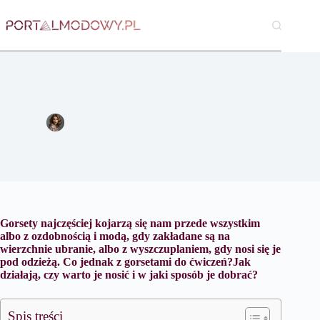
Przejdź
do
treści
Jak dobrać gorset do ćwiczeń, gorset wyszczuplający?
Katarzyna Borkowska
19 lipca 2021
Zdrowie
Gorsety najczęściej kojarzą się nam przede wszystkim
albo z ozdobnością i modą, gdy zakładane są na
wierzchnie ubranie, albo z wyszczuplaniem, gdy nosi się je
pod odzieżą. Co jednak z gorsetami do ćwiczeń?Jak
działają, czy warto je nosić i w jaki sposób je dobrać?
Spis treści