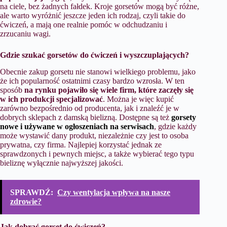
na ciele, bez żadnych fałdek. Kroje gorsetów mogą być różne,
ale warto wyróżnić jeszcze jeden ich rodzaj, czyli takie do
ćwiczeń, a mają one realnie pomóc w odchudzaniu i
zrzucaniu wagi.
Gdzie szukać gorsetów do ćwiczeń i wyszczuplających?
Obecnie zakup gorsetu nie stanowi wielkiego problemu, jako
że ich popularność ostatnimi czasy bardzo wzrosła. W ten
sposób
na rynku pojawiło się wiele firm, które zaczęły się
w ich produkcji specjalizować
. Można je więc kupić
zarówno bezpośrednio od producenta, jak i znaleźć je w
dobrych sklepach z damską bielizną. Dostępne są też
gorsety
nowe i używane w ogłoszeniach na serwisach
, gdzie każdy
może wystawić dany produkt, niezależnie czy jest to osoba
prywatna, czy firma. Najlepiej korzystać jednak ze
sprawdzonych i pewnych miejsc, a także wybierać tego typu
bieliznę wyłącznie najwyższej jakości.
SPRAWDŹ:
Czy wentylacja wpływa na nasze
zdrowie?
Jak dobrać gorset do ćwiczeń?