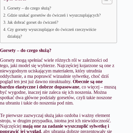
Gorsety – do czego służą?
Gdzie szukać gorsetów do ćwiczeń i wyszczuplających?
Jak dobrać gorset do ćwiczeń?
Czy gorsety wyszczuplające do ćwiczeń rzeczywiście
działają?
Gorsety – do czego służą?
Gorsety mogą spełniać wiele różnych ról w zależności od
tego, jaki model się wybierze. Najczęściej kojarzone są one z
niewygodnym uciskającym materiałem, który utrudnia
oddychanie, a ma poprawić wizualnie sylwetkę, choć dziś
pogląd ten jest już dawno nieaktualny.
Obecnie są one
bardzo elastyczne i dobrze dopasowane
, co więcej – muszą
być wygodne, inaczej nie zaleca się ich noszenia. Można
spotkać dwa główne podziały gorsetów, czyli takie noszone
na ubraniu i takie do noszenia pod nim.
Te pierwsze zazwyczaj służą jako ozdoba i ważny element
stroju, w drugim przypadku, istotna jest ich niewidoczność.
Najczęściej
mają one za zadanie wyszczuplić sylwetkę i
poprawić jej wygląd
, aby ubrania dobrze prezentowały się