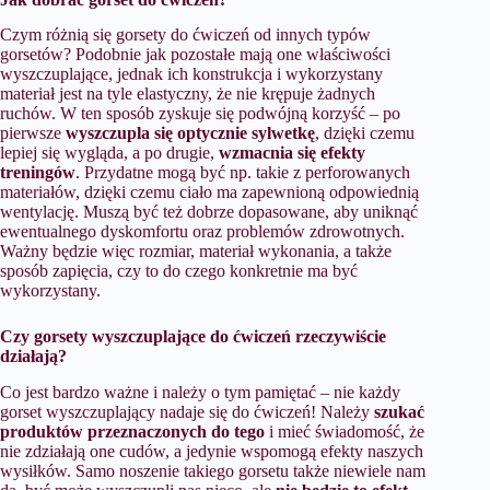
Czym różnią się gorsety do ćwiczeń od innych typów
gorsetów? Podobnie jak pozostałe mają one właściwości
wyszczuplające, jednak ich konstrukcja i wykorzystany
materiał jest na tyle elastyczny, że nie krępuje żadnych
ruchów. W ten sposób zyskuje się podwójną korzyść – po
pierwsze
wyszczupla się optycznie sylwetkę
, dzięki czemu
lepiej się wygląda, a po drugie,
wzmacnia się efekty
treningów
. Przydatne mogą być np. takie z perforowanych
materiałów, dzięki czemu ciało ma zapewnioną odpowiednią
wentylację. Muszą być też dobrze dopasowane, aby uniknąć
ewentualnego dyskomfortu oraz problemów zdrowotnych.
Ważny będzie więc rozmiar, materiał wykonania, a także
sposób zapięcia, czy to do czego konkretnie ma być
wykorzystany.
Czy gorsety wyszczuplające do ćwiczeń rzeczywiście
działają?
Co jest bardzo ważne i należy o tym pamiętać – nie każdy
gorset wyszczuplający nadaje się do ćwiczeń! Należy
szukać
produktów przeznaczonych do tego
i mieć świadomość, że
nie zdziałają one cudów, a jedynie wspomogą efekty naszych
wysiłków. Samo noszenie takiego gorsetu także niewiele nam