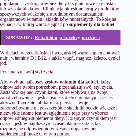
popularność zyskują również diety bezglutenowe czy nisko-
lub wysokobiałkowe. Eliminacja określonej grupy produktów
spożywczych wiąże się z utrudnionym dostarczaniem
organizmowi witamin i składników mineralnych. To kolejna
sytuacja, w której warto sięgnąć po
suplementy dla kobiet
.
SPRAWDŹ:
Rehabilitacja korekcyjna dzieci
W dietach wegetariańskiej i wegańskiej warto suplementować
m.in. witaminy D i B12, a także wapń, magnez, żelazo, cynk i
jod.
Przeanalizuj swój styl życia
Aby wybrać najlepszy
zestaw witamin dla kobiet
, który
odpowiada twoim potrzebom, przeanalizuj swój styl życia.
Zastanów się nad czynnikami, które wpływają na twoje
zapotrzebowanie – jeśli stosujesz dietę eliminacyjną, jesteś
aktywna fizycznie lub karmisz piersią – twoje
zapotrzebowanie na poszczególne składniki będzie większe i
niezwykle istotne jest uwzględnienie tego przy wyborze
odpowiedniego suplementu diety. Kolejnym czynnikiem jest
ciąża – jeśli w najbliższym czasie planujesz dziecko,
rozpoczęcie odpowiednio wcześniej dopasowanej
suplementacji może ci w tym pomóc.