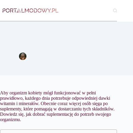
Przejdź
do
treści
Dowiedz się, jak dobrać suplementację do potrzeb swojego
organizmu
Ewa Kamińska
6 lipca 2023
Zdrowie
Aby organizm kobiety mógł funkcjonować w pełni
prawidłowo, każdego dnia potrzebuje odpowiedniej dawki
witamin i minerałów. Obecnie coraz więcej osób sięga po
suplementy, które pomagają w dostarczaniu tych składników.
Dowiedz się, jak dobrać suplementację do potrzeb swojego
organizmu.