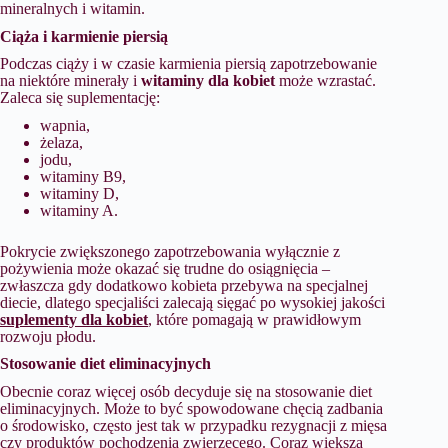
mineralnych i witamin.
Ciąża i karmienie piersią
Podczas ciąży i w czasie karmienia piersią zapotrzebowanie
na niektóre minerały i
witaminy dla kobiet
może wzrastać.
Zaleca się suplementację:
wapnia,
żelaza,
jodu,
witaminy B9,
witaminy D,
witaminy A.
Pokrycie zwiększonego zapotrzebowania wyłącznie z
pożywienia może okazać się trudne do osiągnięcia –
zwłaszcza gdy dodatkowo kobieta przebywa na specjalnej
diecie, dlatego specjaliści zalecają sięgać po wysokiej jakości
suplementy dla kobiet
, które pomagają w prawidłowym
rozwoju płodu.
Stosowanie diet eliminacyjnych
Obecnie coraz więcej osób decyduje się na stosowanie diet
eliminacyjnych. Może to być spowodowane chęcią zadbania
o środowisko, często jest tak w przypadku rezygnacji z mięsa
czy produktów pochodzenia zwierzęcego. Coraz większą