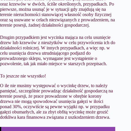
oraz krzewów w dwóch, ściśle określonych, przypadkach. Po
pierwsze, można usunąć je w sytuacji gdy znajdują się na
terenie nieruchomości stanowiącej własność osoby fizycznej
oraz są usuwane w celach niezwiązanych z prowadzeniem, na
terenie posesji, żadnej działalności gospodarczej.
Drugim przypadkiem jest wycinka mająca na celu usunięcie
drzew lub krzewów z nieużytków w celu przywrócenia ich do
działalności rolniczej. W innych przypadkach, a więc np. w
celu usunięcia drzewa utrudniającego podjazd do
prowadzonego sklepu, wymagane jest wystąpienie o
pozwolenie, tak jak miało miejsce w starszych przepisach.
To jeszcze nie wszystko!
O ile nie musimy występować o wycinkę drzew, to należy
pamiętać, szczególnie prowadząc działalność gospodarczą na
terenie posesji, że prace prowadzone w obrębie korony
drzewa nie mogą spowodować usunięcia gałęzi w ilości
ponad 30%, oczywiście są pewne wyjątki np. w przypadku
gałęzi obumarłych, ale za zbyt obfitą wycinkę może grozić
dotkliwa kara finansowa związana z uszkodzeniem drzewa.