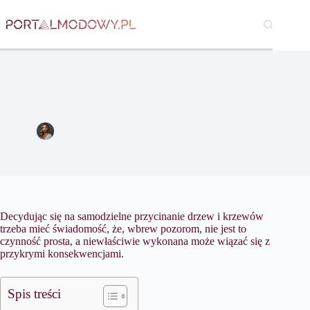
Przejdź
do
treści
Przycinanie drzew i krzewów zgodnie z prawem – zbiór
informacji
Magdalena Nowicka
7 lutego 2017
Dom
Decydując się na samodzielne przycinanie drzew i krzewów
trzeba mieć świadomość, że, wbrew pozorom, nie jest to
czynność prosta, a niewłaściwie wykonana może wiązać się z
przykrymi konsekwencjami.
Spis treści