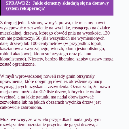
SPRAWDŹ:
Jakie elementy składają się na domowy
system rekuperacji?
Z drugiej jednak strony, w myśl prawa, nie musimy nawet
występować o zezwolenie na wycinkę, rosnącego na działce
mieszkalnej, drzewa, którego obwód pnia na wysokości 130
cm nie przekroczył 50 (dla wszystkich nie wymienionych
dalej drzew) lub 100 centymetrów (w przypadku: topoli,
kasztanowca zwyczajnego, wierzb, klonu jesionolistnego,
robinii akacjowej, klonu srebrzystego oraz platanu
klonolistnego). Niestety, bardzo liberalne, zapisy ustawy mogą
zostać ograniczone.
W myśl wprowadzonej noweli rady gmin otrzymały
uprawnienia, które obejmują również określenie sytuacji
wymagających uzyskania zezwolenia. Oznacza to, że prawo
miejscowe może określić listę drzew, których nie wolno
wycinać, a na jakie gatunki ma nadal obowiązywać
zezwolenie lub na jakich obszarach wycinka drzew jest
całkowicie zabroniona.
Możliwe więc, że w wielu przypadkach nadal jedynym
rozwiązaniem pozostanie przycinanie gałęzi drzewa, a