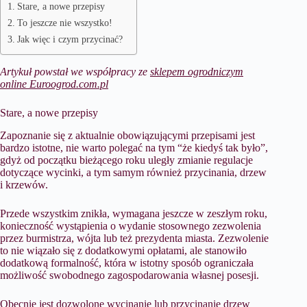
Stare, a nowe przepisy
To jeszcze nie wszystko!
Jak więc i czym przycinać?
Artykuł powstał we współpracy ze
sklepem ogrodniczym
online Euroogrod.com.pl
Stare, a nowe przepisy
Zapoznanie się z aktualnie obowiązującymi przepisami jest
bardzo istotne, nie warto polegać na tym “że kiedyś tak było”,
gdyż od początku bieżącego roku uległy zmianie regulacje
dotyczące wycinki, a tym samym również przycinania, drzew
i krzewów.
Przede wszystkim znikła, wymagana jeszcze w zeszłym roku,
konieczność wystąpienia o wydanie stosownego zezwolenia
przez burmistrza, wójta lub też prezydenta miasta. Zezwolenie
to nie wiązało się z dodatkowymi opłatami, ale stanowiło
dodatkową formalność, która w istotny sposób ograniczała
możliwość swobodnego zagospodarowania własnej posesji.
Obecnie jest dozwolone wycinanie lub przycinanie drzew