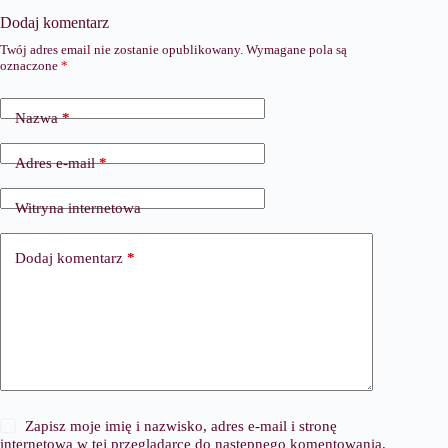
Dodaj komentarz
Twój adres email nie zostanie opublikowany.
Wymagane pola są
oznaczone
*
Nazwa
*
Adres e-mail
*
Witryna internetowa
Dodaj komentarz
*
Zapisz moje imię i nazwisko, adres e-mail i stronę
internetową w tej przeglądarce do następnego komentowania.