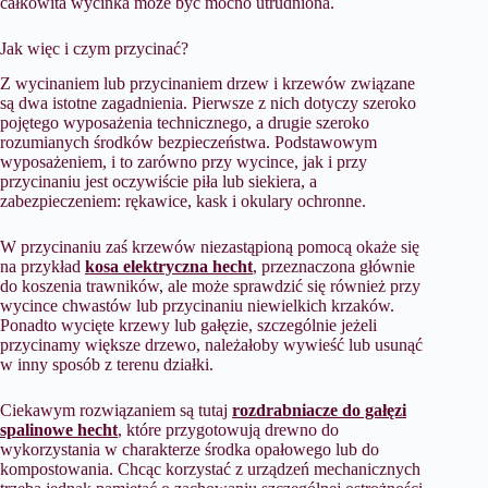
całkowita wycinka może być mocno utrudniona.
Jak więc i czym przycinać?
Z wycinaniem lub przycinaniem drzew i krzewów związane
są dwa istotne zagadnienia. Pierwsze z nich dotyczy szeroko
pojętego wyposażenia technicznego, a drugie szeroko
rozumianych środków bezpieczeństwa. Podstawowym
wyposażeniem, i to zarówno przy wycince, jak i przy
przycinaniu jest oczywiście piła lub siekiera, a
zabezpieczeniem: rękawice, kask i okulary ochronne.
W przycinaniu zaś krzewów niezastąpioną pomocą okaże się
na przykład
kosa elektryczna hecht
, przeznaczona głównie
do koszenia trawników, ale może sprawdzić się również przy
wycince chwastów lub przycinaniu niewielkich krzaków.
Ponadto wycięte krzewy lub gałęzie, szczególnie jeżeli
przycinamy większe drzewo, należałoby wywieść lub usunąć
w inny sposób z terenu działki.
Ciekawym rozwiązaniem są tutaj
rozdrabniacze do gałęzi
spalinowe hecht
, które przygotowują drewno do
wykorzystania w charakterze środka opałowego lub do
kompostowania. Chcąc korzystać z urządzeń mechanicznych