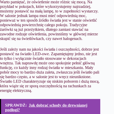
Warto pamiętać, że oświetlenie może różnic się mocą. Na
przykład w pokojach, które wykorzystujemy najrzadziej,
możemy postawić na małą lampę, to w zupełności wystarczy.
W salonie jednak lampa musi mieć odpowiednią moc,
ponieważ w ten sposób źródło światła jest w stanie oświetlić
odpowiednią powierzchnię całego pokoju. Tradycyjne
żarówki są już przeżytkiem, dlatego zamiast stawiać na
zawodne rodzaje oświetlenia, powinniśmy w głównej mierze
skupić się na świetlówkach, czy nawet halogenach.
Jeśli zależy nam na jakości światła i oszczędności, dobrze jest
postawić na światło LED-owe. Zapamiętajmy jedno, nie jest
to tylko i wyłącznie światło stosowane w dekoracjach
wnętrza. Tak naprawdę może ono spokojnie pełnić główną
funkcję, co każdy inny rodzaj światła w mieszkaniu. Mały
pobór mocy to bardzo duża zaleta, zwłaszcza jeśli światło pali
się bardzo często, a w salonie jest to wręcz nieuniknione.
Światło LED charakteryzuje się niskim poborem i dużą mocą,
która wiąże się ze sporą oszczędnością na rachunkach za
energię elektryczną.
SPRAWDŹ:
Jak dobrać schody do drewnianej
podłogi?