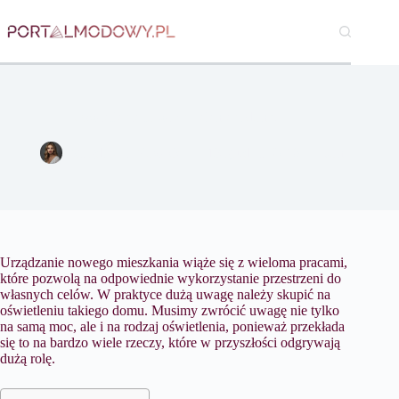
Przejdź
do
treści
Oświetlenie to ważny element domu
Magdalena Nowicka
13 grudnia 2016
Dom
Urządzanie nowego mieszkania wiąże się z wieloma pracami,
które pozwolą na odpowiednie wykorzystanie przestrzeni do
własnych celów. W praktyce dużą uwagę należy skupić na
oświetleniu takiego domu. Musimy zwrócić uwagę nie tylko
na samą moc, ale i na rodzaj oświetlenia, ponieważ przekłada
się to na bardzo wiele rzeczy, które w przyszłości odgrywają
dużą rolę.