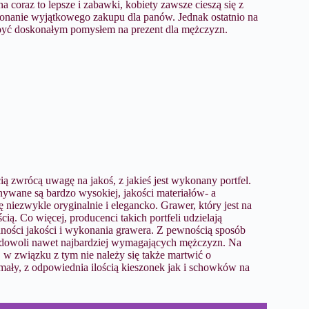
a coraz to lepsze i zabawki, kobiety zawsze cieszą się z
konanie wyjątkowego zakupu dla panów. Jednak ostatnio na
ę być doskonałym pomysłem na prezent dla mężczyzn.
 zwrócą uwagę na jakoś, z jakieś jest wykonany portfel.
wane są bardzo wysokiej, jakości materiałów- a
ę niezwykle oryginalnie i elegancko. Grawer, który jest na
ią. Co więcej, producenci takich portfeli udzielają
ności jakości i wykonania grawera. Z pewnością sposób
zadowoli nawet najbardziej wymagających mężczyzn. Na
, w związku z tym nie należy się także martwić o
mały, z odpowiednia ilością kieszonek jak i schowków na