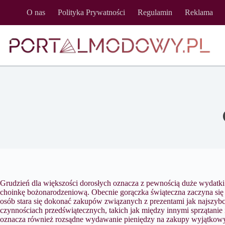
Przejdź
O nas
Polityka Prywatności
Regulamin
Reklama
do
treści
Grudzień dla większości dorosłych oznacza z pewnością duże wydatki 
choinkę bożonarodzeniową. Obecnie gorączka świąteczna zaczyna się j
osób stara się dokonać zakupów związanych z prezentami jak najszybci
czynnościach przedświątecznych, takich jak między innymi sprzątanie
oznacza również rozsądne wydawanie pieniędzy na zakupy wyjątkowyc