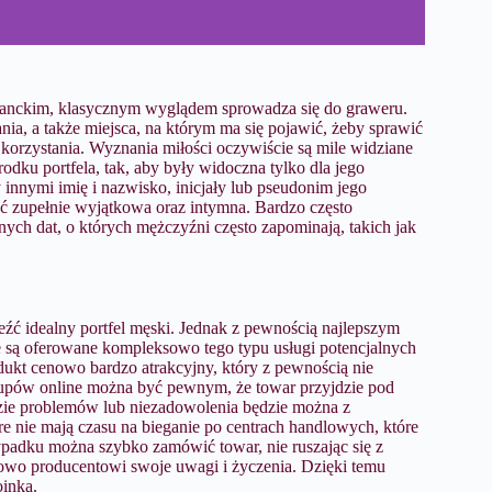
eganckim, klasycznym wyglądem sprowadza się do graweru.
a, a także miejsca, na którym ma się pojawić, żeby sprawić
korzystania. Wyznania miłości oczywiście są mile widziane
dku portfela, tak, aby były widoczna tylko dla jego
innymi imię i nazwisko, inicjały lub pseudonim jego
yć zupełnie wyjątkowa oraz intymna. Bardzo często
ych dat, o których mężczyźni często zapominają, takich jak
eźć idealny portfel męski. Jednak z pewnością najlepszym
zie są oferowane kompleksowo tego typu usługi potencjalnych
dukt cenowo bardzo atrakcyjny, który z pewnością nie
kupów online można być pewnym, że towar przyjdzie pod
azie problemów lub niezadowolenia będzie można z
e nie mają czasu na bieganie po centrach handlowych, które
padku można szybko zamówić towar, nie ruszając się z
owo producentowi swoje uwagi i życzenia. Dzięki temu
oinką.