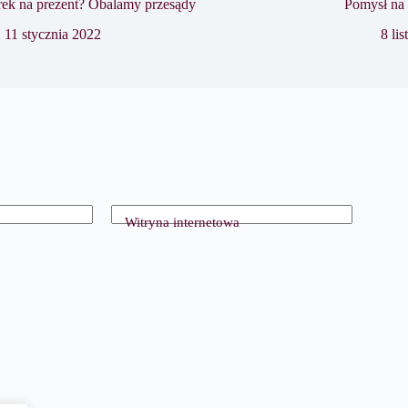
ek na prezent? Obalamy przesądy
Pomysł na 
11 stycznia 2022
8 li
Witryna internetowa