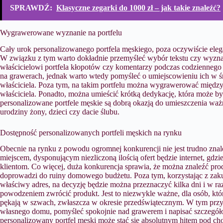
SPRAWDŹ:
Klasyczne zegarki do 1000 zł – jak takie znaleźć?
Wygrawerowane wyznanie na portfelu
Cały urok personalizowanego portfela męskiego, poza oczywiście el
W związku z tym warto dokładnie przemyśleć wybór tekstu czy wyznani
właścicielowi portfela kłopotów czy komentarzy podczas codziennego 
na grawerach, jednak warto wtedy pomyśleć o umiejscowieniu ich w śro
właściciela. Poza tym, na takim portfelu można wygrawerować między 
właściciela. Ponadto, można umieścić krótką dedykację, która może b
personalizowane portfele męskie są dobrą okazją do umieszczenia ważn
urodziny żony, dzieci czy dacie ślubu.
Dostępność personalizowanych portfeli męskich na rynku
Obecnie na rynku z powodu ogromnej konkurencji nie jest trudno znal
miejscem, dysponującym niezliczoną ilością ofert będzie internet, gd
klientom. Co więcej, duża konkurencja sprawia, że można znaleźć pro
doprowadzi do ruiny domowego budżetu. Poza tym, korzystając z za
właściwy adres, na decyzję będzie można przeznaczyć kilka dni i w r
powodzeniem zwrócić produkt. Jest to niezwykle ważne, dla osób, któr
pękają w szwach, zwłaszcza w okresie przedświątecznym. W tym przy
własnego domu, pomyśleć spokojnie nad grawerem i napisać szczegół
personalizowany portfel męski może stać się absolutnym hitem pod ch