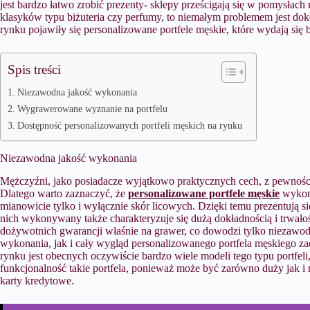
jest bardzo łatwo zrobić prezenty- sklepy prześcigają się w pomysłach n
klasyków typu biżuteria czy perfumy, to niemałym problemem jest do
rynku pojawiły się personalizowane portfele męskie, które wydają si
Spis treści
Niezawodna jakość wykonania
Wygrawerowane wyznanie na portfelu
Dostępność personalizowanych portfeli męskich na rynku
Niezawodna jakość wykonania
Mężczyźni, jako posiadacze wyjątkowo praktycznych cech, z pewnością
Dlatego warto zaznaczyć, że
personalizowane portfele męskie
wykony
mianowicie tylko i wyłącznie skór licowych. Dzięki temu prezentują si
nich wykonywany także charakteryzuje się dużą dokładnością i trwałośc
dożywotnich gwarancji właśnie na grawer, co dowodzi tylko niezawod
wykonania, jak i cały wygląd personalizowanego portfela męskiego 
rynku jest obecnych oczywiście bardzo wiele modeli tego typu portfeli
funkcjonalność takie portfela, ponieważ może być zarówno duży jak i 
karty kredytowe.