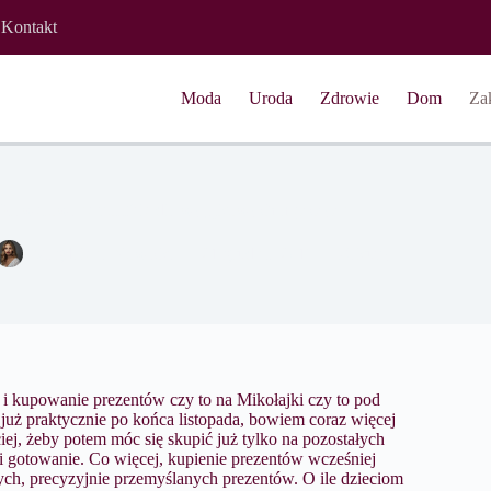
Kontakt
Moda
Uroda
Zdrowie
Dom
Za
Grawerowane portfele dla wyjątkowych mężczyzn
Magdalena Nowicka
21 grudnia 2017
Zakupy
i kupowanie prezentów czy to na Mikołajki czy to pod
uż praktycznie po końca listopada, bowiem coraz więcej
ej, żeby potem móc się skupić już tylko na pozostałych
 i gotowanie. Co więcej, kupienie prezentów wcześniej
h, precyzyjnie przemyślanych prezentów. O ile dzieciom