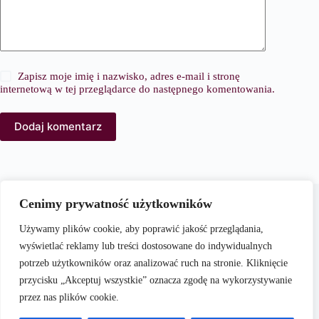
Zapisz moje imię i nazwisko, adres e-mail i stronę
internetową w tej przeglądarce do następnego komentowania.
Dodaj komentarz
O nas
Cenimy prywatność użytkowników
PortalModowy.pl to kompleksowy serwis poświęcony
modzie, urodzie i stylowi życia. Naszym celem jest
Używamy plików cookie, aby poprawić jakość przeglądania,
dostarczanie aktualnych i praktycznych treści, które inspirują
wyświetlać reklamy lub treści dostosowane do indywidualnych
czytelników do kreowania własnego stylu oraz świadomego
potrzeb użytkowników oraz analizować ruch na stronie. Kliknięcie
dbania o swój wygląd i samopoczucie.
przycisku „Akceptuj wszystkie” oznacza zgodę na wykorzystywanie
przez nas plików cookie.