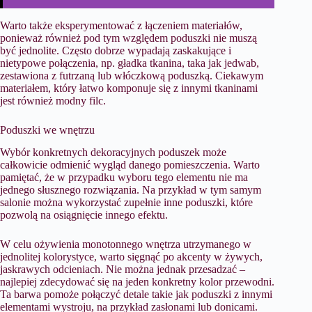
Warto także eksperymentować z łączeniem materiałów,
ponieważ również pod tym względem poduszki nie muszą
być jednolite. Często dobrze wypadają zaskakujące i
nietypowe połączenia, np. gładka tkanina, taka jak jedwab,
zestawiona z futrzaną lub włóczkową poduszką. Ciekawym
materiałem, który łatwo komponuje się z innymi tkaninami
jest również modny filc.
Poduszki we wnętrzu
Wybór konkretnych dekoracyjnych poduszek może
całkowicie odmienić wygląd danego pomieszczenia. Warto
pamiętać, że w przypadku wyboru tego elementu nie ma
jednego słusznego rozwiązania. Na przykład w tym samym
salonie można wykorzystać zupełnie inne poduszki, które
pozwolą na osiągnięcie innego efektu.
W celu ożywienia monotonnego wnętrza utrzymanego w
jednolitej kolorystyce, warto sięgnąć po akcenty w żywych,
jaskrawych odcieniach. Nie można jednak przesadzać –
najlepiej zdecydować się na jeden konkretny kolor przewodni.
Ta barwa pomoże połączyć detale takie jak poduszki z innymi
elementami wystroju, na przykład zasłonami lub donicami.