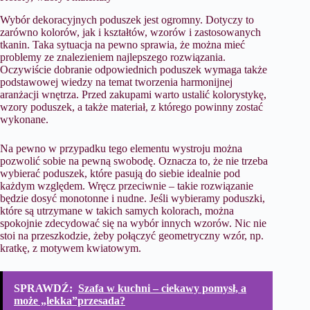
Wybór dekoracyjnych poduszek jest ogromny. Dotyczy to
zarówno kolorów, jak i kształtów, wzorów i zastosowanych
tkanin. Taka sytuacja na pewno sprawia, że można mieć
problemy ze znalezieniem najlepszego rozwiązania.
Oczywiście dobranie odpowiednich poduszek wymaga także
podstawowej wiedzy na temat tworzenia harmonijnej
aranżacji wnętrza. Przed zakupami warto ustalić kolorystykę,
wzory poduszek, a także materiał, z którego powinny zostać
wykonane.
Na pewno w przypadku tego elementu wystroju można
pozwolić sobie na pewną swobodę. Oznacza to, że nie trzeba
wybierać poduszek, które pasują do siebie idealnie pod
każdym względem. Wręcz przeciwnie – takie rozwiązanie
będzie dosyć monotonne i nudne. Jeśli wybieramy poduszki,
które są utrzymane w takich samych kolorach, można
spokojnie zdecydować się na wybór innych wzorów. Nic nie
stoi na przeszkodzie, żeby połączyć geometryczny wzór, np.
kratkę, z motywem kwiatowym.
SPRAWDŹ:
Szafa w kuchni – ciekawy pomysł, a
może „lekka”przesada?