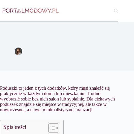
Przejdź
do
treści
Dekoracyjne poduszki – jak dobrać je do wnętrza?
Magdalena Nowicka
15 lutego 2016
Dom
Poduszki to jeden z tych dodatków, który musi znaleźć się
praktycznie w każdym domu lub mieszkaniu. Trudno
wyobrazić sobie bez nich salon lub sypialnię. Dla ciekawych
poduszek znajdzie się miejsce w tradycyjnej, ale także w
nowoczesnej, a nawet minimalistycznej aranżacji.
Spis treści