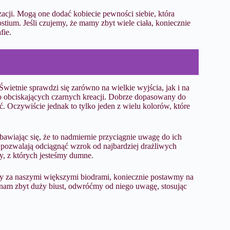
zacji. Mogą one dodać kobiecie pewności siebie, która
stium. Jeśli czujemy, że mamy zbyt wiele ciała, koniecznie
fie.
Świetnie sprawdzi się zarówno na wielkie wyjścia, jak i na
o obciskających czarnych kreacji. Dobrze dopasowany do
. Oczywiście jednak to tylko jeden z wielu kolorów, które
awiając się, że to nadmiernie przyciągnie uwagę do ich
 pozwalają odciągnąć wzrok od najbardziej drażliwych
ty, z których jesteśmy dumne.
amy za naszymi większymi biodrami, koniecznie postawmy na
za nam zbyt duży biust, odwróćmy od niego uwagę, stosując