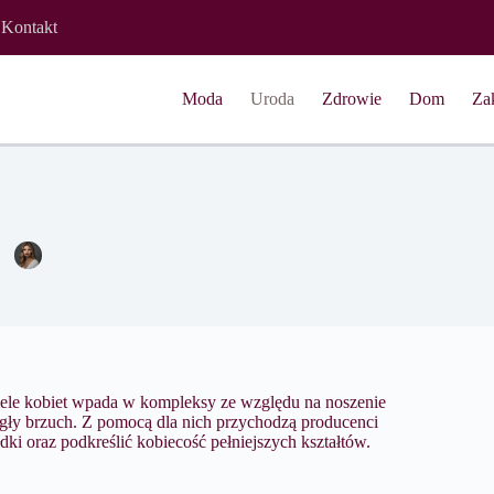
Kontakt
Moda
Uroda
Zdrowie
Dom
Za
 sposoby na ukrycie niechcianych boczków i fałdek
Magdalena Nowicka
5 lipca 2017
Uroda
wiele kobiet wpada w kompleksy ze względu na noszenie
ągły brzuch. Z pomocą dla nich przychodzą producenci
dki oraz podkreślić kobiecość pełniejszych kształtów.