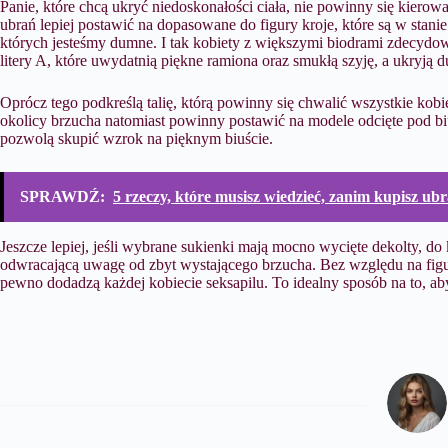
Panie, które chcą ukryć niedoskonałości ciała, nie powinny się kierow
ubrań lepiej postawić na dopasowane do figury kroje, które są w stanie
których jesteśmy dumne. I tak kobiety z większymi biodrami zdecydo
litery A, które uwydatnią piękne ramiona oraz smukłą szyję, a ukryją d
Oprócz tego podkreślą talię, którą powinny się chwalić wszystkie kobie
okolicy brzucha natomiast powinny postawić na modele odcięte pod bius
pozwolą skupić wzrok na pięknym biuście.
SPRAWDŹ:
5 rzeczy, które musisz wiedzieć, zanim kupisz u
Jeszcze lepiej, jeśli wybrane sukienki mają mocno wycięte dekolty, d
odwracającą uwagę od zbyt wystającego brzucha. Bez względu na figu
pewno dodadzą każdej kobiecie seksapilu. To idealny sposób na to, aby