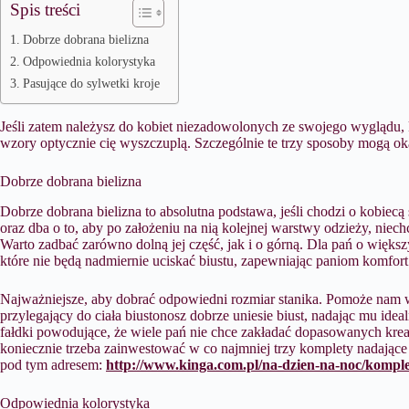
Spis treści
Dobrze dobrana bielizna
Odpowiednia kolorystyka
Pasujące do sylwetki kroje
Jeśli zatem należysz do kobiet niezadowolonych ze swojego wyglądu, k
wzory optycznie cię wyszczuplą. Szczególnie te trzy sposoby mogą ok
Dobrze dobrana bielizna
Dobrze dobrana bielizna to absolutna podstawa, jeśli chodzi o kobiecą
oraz dba o to, aby po założeniu na nią kolejnej warstwy odzieży, niech
Warto zadbać zarówno dolną jej część, jak i o górną. Dla pań o większ
które nie będą nadmiernie uciskać biustu, zapewniając paniom komfort
Najważniejsze, aby dobrać odpowiedni rozmiar stanika. Pomoże nam w
przylegający do ciała biustonosz dobrze uniesie biust, nadając mu idea
fałdki powodujące, że wiele pań nie chce zakładać dopasowanych krea
koniecznie trzeba zainwestować w co najmniej trzy komplety nadające 
pod tym adresem:
http://www.kinga.com.pl/na-dzien-na-noc/kompl
Odpowiednia kolorystyka