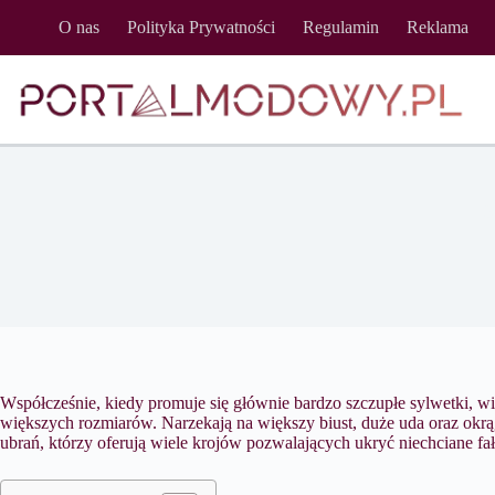
Przejdź
O nas
Polityka Prywatności
Regulamin
Reklama
do
treści
3
Współcześnie, kiedy promuje się głównie bardzo szczupłe sylwetki, 
większych rozmiarów. Narzekają na większy biust, duże uda oraz okr
ubrań, którzy oferują wiele krojów pozwalających ukryć niechciane fał