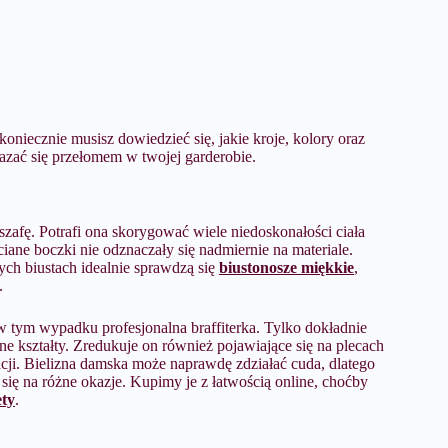
oniecznie musisz dowiedzieć się, jakie kroje, kolory oraz
azać się przełomem w twojej garderobie.
 szafę. Potrafi ona skorygować wiele niedoskonałości ciała
ciane boczki nie odznaczały się nadmiernie na materiale.
ych biustach idealnie sprawdzą się
biustonosze miękkie
,
.
 tym wypadku profesjonalna braffiterka. Tylko dokładnie
lne kształty. Zredukuje on również pojawiające się na plecach
cji. Bielizna damska może naprawdę zdziałać cuda, dlatego
się na różne okazje. Kupimy je z łatwością online, choćby
ety
.