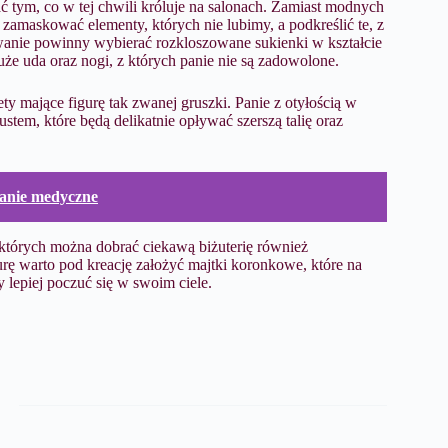
ać tym, co w tej chwili króluje na salonach. Zamiast modnych
 zamaskować elementy, których nie lubimy, a podkreślić te, z
wanie powinny wybierać rozkloszowane sukienki w kształcie
uże uda oraz nogi, z których panie nie są zadowolone.
ty mające figurę tak zwanej gruszki. Panie z otyłością w
tem, które będą delikatnie opływać szerszą talię oraz
branie medyczne
o których można dobrać ciekawą biżuterię również
rę warto pod kreację założyć majtki koronkowe, które na
 lepiej poczuć się w swoim ciele.