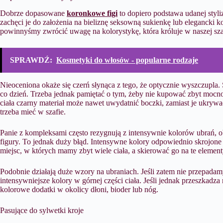
Dobrze dopasowane
koronkowe figi
to dopiero podstawa udanej styli
zachęci je do założenia na bieliznę seksowną sukienkę lub elegancki ko
powinnyśmy zwrócić uwagę na kolorystykę, która króluje w naszej sza
SPRAWDŹ:
Kosmetyki do włosów - popularne rodzaje
Nieoceniona okaże się czerń słynąca z tego, że optycznie wyszczupla. 
co dzień. Trzeba jednak pamiętać o tym, żeby nie kupować zbyt mocn
ciała czarny materiał może nawet uwydatnić boczki, zamiast je ukrywać
trzeba mieć w szafie.
Panie z kompleksami często rezygnują z intensywnie kolorów ubrań, ob
figury. To jednak duży błąd. Intensywne kolory odpowiednio skrojone
miejsc, w których mamy zbyt wiele ciała, a skierować go na te elemen
Podobnie działają duże wzory na ubraniach. Jeśli zatem nie przepad
intensywniejsze kolory w górnej części ciała. Jeśli jednak przeszkad
kolorowe dodatki w okolicy dłoni, bioder lub nóg.
Pasujące do sylwetki kroje