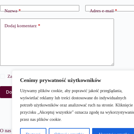
Nazwa
*
Adres e-mail
*
Dodaj komentarz
*
Zapisz moje imię i nazwisko, adres e-mail i stronę internetową w 
Cenimy prywatność użytkowników
Używamy plików cookie, aby poprawić jakość przeglądania,
Dodaj komentarz
wyświetlać reklamy lub treści dostosowane do indywidualnych
potrzeb użytkowników oraz analizować ruch na stronie. Kliknięcie
przycisku „Akceptuj wszystkie” oznacza zgodę na wykorzystywani
przez nas plików cookie.
O nas