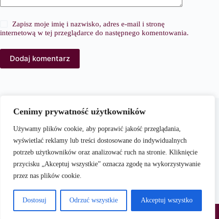
Zapisz moje imię i nazwisko, adres e-mail i stronę
internetową w tej przeglądarce do następnego komentowania.
Dodaj komentarz
O nas
Cenimy prywatność użytkowników
PortalModowy.pl to kompleksowy serwis poświęcony
modzie, urodzie i stylowi życia. Naszym celem jest
Używamy plików cookie, aby poprawić jakość przeglądania,
dostarczanie aktualnych i praktycznych treści, które inspirują
wyświetlać reklamy lub treści dostosowane do indywidualnych
czytelników do kreowania własnego stylu oraz świadomego
potrzeb użytkowników oraz analizować ruch na stronie. Kliknięcie
dbania o swój wygląd i samopoczucie.
przycisku „Akceptuj wszystkie” oznacza zgodę na wykorzystywanie
przez nas plików cookie.
Dostosuj
Odrzuć wszystkie
Akceptuj wszystko
Copyright © 2026 -
PortalModowy.pl