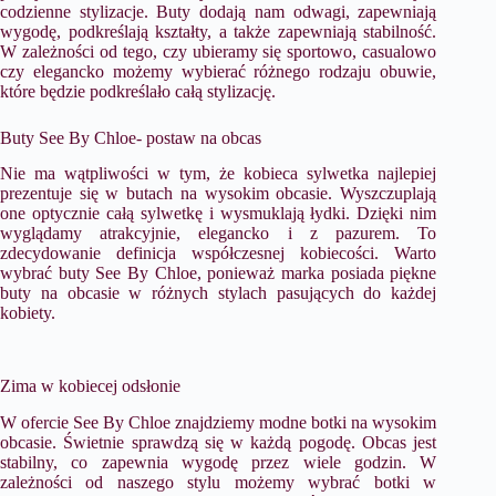
codzienne stylizacje. Buty dodają nam odwagi, zapewniają
wygodę, podkreślają kształty, a także zapewniają stabilność.
W zależności od tego, czy ubieramy się sportowo, casualowo
czy elegancko możemy wybierać różnego rodzaju obuwie,
które będzie podkreślało całą stylizację.
Buty See By Chloe- postaw na obcas
Nie ma wątpliwości w tym, że kobieca sylwetka najlepiej
prezentuje się w butach na wysokim obcasie. Wyszczuplają
one optycznie całą sylwetkę i wysmuklają łydki. Dzięki nim
wyglądamy atrakcyjnie, elegancko i z pazurem. To
zdecydowanie definicja współczesnej kobiecości. Warto
wybrać buty See By Chloe, ponieważ marka posiada piękne
buty na obcasie w różnych stylach pasujących do każdej
kobiety.
Zima w kobiecej odsłonie
W ofercie See By Chloe znajdziemy modne botki na wysokim
obcasie. Świetnie sprawdzą się w każdą pogodę. Obcas jest
stabilny, co zapewnia wygodę przez wiele godzin. W
zależności od naszego stylu możemy wybrać botki w