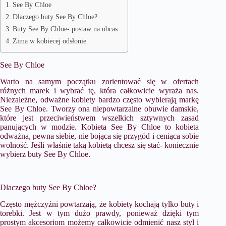
See By Chloe
Dlaczego buty See By Chloe?
Buty See By Chloe- postaw na obcas
Zima w kobiecej odsłonie
See By Chloe
Warto na samym początku zorientować się w ofertach
różnych marek i wybrać tę, która całkowicie wyraża nas.
Niezależne, odważne kobiety bardzo często wybierają markę
See By Chloe. Tworzy ona niepowtarzalne obuwie damskie,
które jest przeciwieństwem wszelkich sztywnych zasad
panujących w modzie. Kobieta See By Chloe to kobieta
odważna, pewna siebie, nie bojąca się przygód i ceniąca sobie
wolność. Jeśli właśnie taką kobietą chcesz się stać- koniecznie
wybierz buty See By Chloe.
Dlaczego buty See By Chloe?
Często mężczyźni powtarzają, że kobiety kochają tylko buty i
torebki. Jest w tym dużo prawdy, ponieważ dzięki tym
prostym akcesoriom możemy całkowicie odmienić nasz styl i