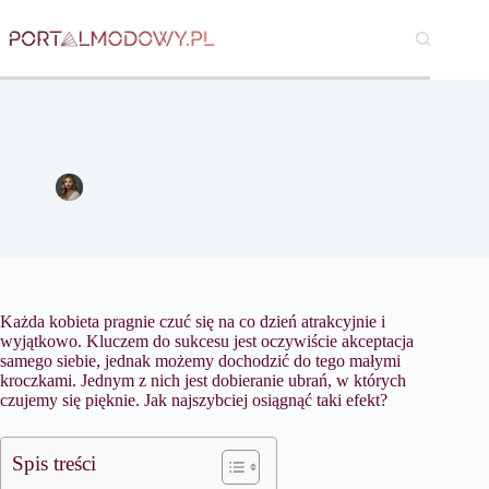
Przejdź
do
treści
Podkreśl swoją kobiecość z See By Chloe
Magdalena Nowicka
1 lutego 2018
Moda
Każda kobieta pragnie czuć się na co dzień atrakcyjnie i
wyjątkowo. Kluczem do sukcesu jest oczywiście akceptacja
samego siebie, jednak możemy dochodzić do tego małymi
kroczkami. Jednym z nich jest dobieranie ubrań, w których
czujemy się pięknie. Jak najszybciej osiągnąć taki efekt?
Spis treści