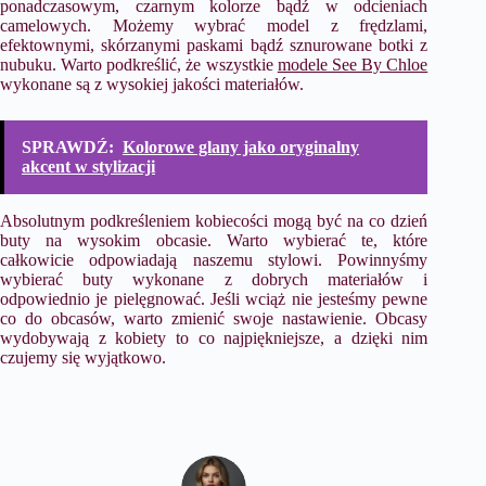
ponadczasowym, czarnym kolorze bądź w odcieniach
camelowych. Możemy wybrać model z frędzlami,
efektownymi, skórzanymi paskami bądź sznurowane botki z
nubuku. Warto podkreślić, że wszystkie
modele See By Chloe
wykonane są z wysokiej jakości materiałów.
SPRAWDŹ:
Kolorowe glany jako oryginalny
akcent w stylizacji
Absolutnym podkreśleniem kobiecości mogą być na co dzień
buty na wysokim obcasie. Warto wybierać te, które
całkowicie odpowiadają naszemu stylowi. Powinnyśmy
wybierać buty wykonane z dobrych materiałów i
odpowiednio je pielęgnować. Jeśli wciąż nie jesteśmy pewne
co do obcasów, warto zmienić swoje nastawienie. Obcasy
wydobywają z kobiety to co najpiękniejsze, a dzięki nim
czujemy się wyjątkowo.