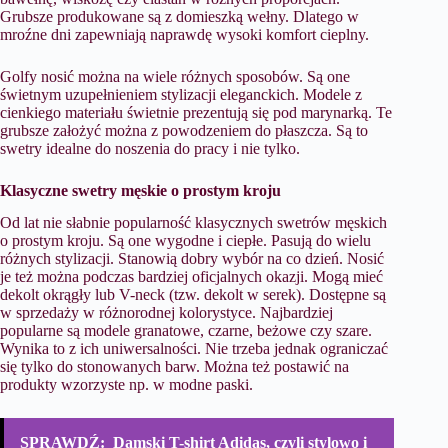
Grubsze produkowane są z domieszką wełny. Dlatego w
mroźne dni zapewniają naprawdę wysoki komfort cieplny.
Golfy nosić można na wiele różnych sposobów. Są one
świetnym uzupełnieniem stylizacji eleganckich. Modele z
cienkiego materiału świetnie prezentują się pod marynarką. Te
grubsze założyć można z powodzeniem do płaszcza. Są to
swetry idealne do noszenia do pracy i nie tylko.
Klasyczne swetry męskie o prostym kroju
Od lat nie słabnie popularność klasycznych swetrów męskich
o prostym kroju. Są one wygodne i ciepłe. Pasują do wielu
różnych stylizacji. Stanowią dobry wybór na co dzień. Nosić
je też można podczas bardziej oficjalnych okazji. Mogą mieć
dekolt okrągły lub V-neck (tzw. dekolt w serek). Dostępne są
w sprzedaży w różnorodnej kolorystyce. Najbardziej
popularne są modele granatowe, czarne, beżowe czy szare.
Wynika to z ich uniwersalności. Nie trzeba jednak ograniczać
się tylko do stonowanych barw. Można też postawić na
produkty wzorzyste np. w modne paski.
SPRAWDŹ:
Damski T-shirt Adidas, czyli stylowo i