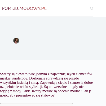
Przejdź
do
treści
Modne męskie swetry na jesień i zimę
Katarzyna Borkowska
13 grudnia 2021
Moda
Swetry są niewątpliwie jednym z najważniejszych elementów
męskiej garderoby. Doskonale sprawdzają się przede
wszystkim jesienią i zimą. Zapewniają ciepło i stanowią dobre
uzupełnienie wielu stylizacji. Są uniwersalne i nigdy nie
wyjdą z mody. Jakie swetry męskie są obecnie modne? Jak je
nosić, aby prezentować się stylowo?