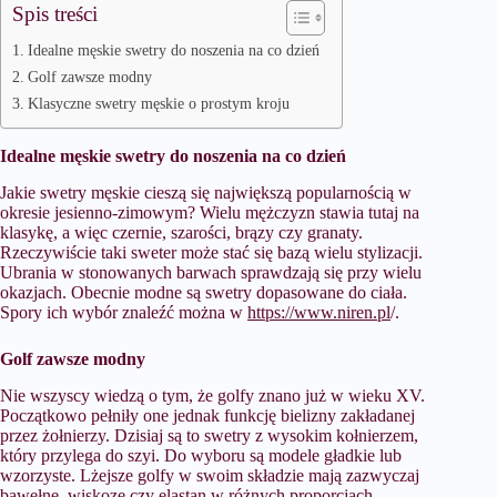
Spis treści
Idealne męskie swetry do noszenia na co dzień
Golf zawsze modny
Klasyczne swetry męskie o prostym kroju
Idealne męskie swetry do noszenia na co dzień
Jakie swetry męskie cieszą się największą popularnością w
okresie jesienno-zimowym? Wielu mężczyzn stawia tutaj na
klasykę, a więc czernie, szarości, brązy czy granaty.
Rzeczywiście taki sweter może stać się bazą wielu stylizacji.
Ubrania w stonowanych barwach sprawdzają się przy wielu
okazjach. Obecnie modne są swetry dopasowane do ciała.
Spory ich wybór znaleźć można w
https://www.niren.pl
/.
Golf zawsze modny
Nie wszyscy wiedzą o tym, że golfy znano już w wieku XV.
Początkowo pełniły one jednak funkcję bielizny zakładanej
przez żołnierzy. Dzisiaj są to swetry z wysokim kołnierzem,
który przylega do szyi. Do wyboru są modele gładkie lub
wzorzyste. Lżejsze golfy w swoim składzie mają zazwyczaj
bawełnę, wiskozę czy elastan w różnych proporcjach.