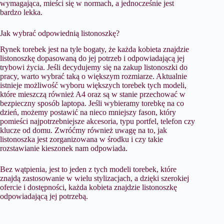
wymagająca, mieści się w normach, a jednocześnie jest
bardzo lekka.
​Jak wybrać odpowiednią listonoszkę?
Rynek torebek jest na tyle bogaty, że każda kobieta znajdzie
listonoszkę dopasowaną do jej potrzeb i odpowiadającą jej
trybowi życia. Jeśli decydujemy się na zakup listonoszki do
pracy, warto wybrać taką o większym rozmiarze. Aktualnie
istnieje możliwość wyboru większych torebek tych modeli,
które mieszczą również A4 oraz są w stanie przechować w
bezpieczny sposób laptopa. Jeśli wybieramy torebkę na co
dzień, możemy postawić na nieco mniejszy fason, który
pomieści najpotrzebniejsze akcesoria, typu portfel, telefon czy
klucze od domu. Zwróćmy również uwagę na to, jak
listonoszka jest zorganizowana w środku i czy takie
rozstawianie kieszonek nam odpowiada.
Bez wątpienia, jest to jeden z tych modeli torebek, które
znajdą zastosowanie w wielu stylizacjach, a dzięki szerokiej
ofercie i dostępności, każda kobieta znajdzie listonoszkę
odpowiadającą jej potrzebą.