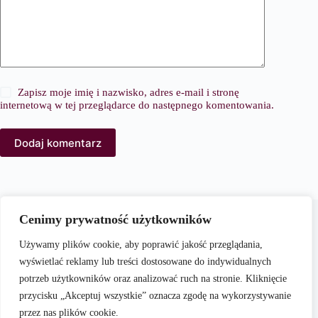
Zapisz moje imię i nazwisko, adres e-mail i stronę
internetową w tej przeglądarce do następnego komentowania.
Dodaj komentarz
O nas
Cenimy prywatność użytkowników
PortalModowy.pl to kompleksowy serwis poświęcony
modzie, urodzie i stylowi życia. Naszym celem jest
Używamy plików cookie, aby poprawić jakość przeglądania,
dostarczanie aktualnych i praktycznych treści, które inspirują
wyświetlać reklamy lub treści dostosowane do indywidualnych
czytelników do kreowania własnego stylu oraz świadomego
potrzeb użytkowników oraz analizować ruch na stronie. Kliknięcie
dbania o swój wygląd i samopoczucie.
przycisku „Akceptuj wszystkie” oznacza zgodę na wykorzystywanie
przez nas plików cookie.