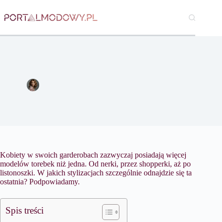
Przejdź
do
treści
Listonoszka – w jakich stylizacjach najlepiej się sprawdzi?
Katarzyna Borkowska
31 stycznia 2022
Moda
Kobiety w swoich garderobach zazwyczaj posiadają więcej
modelów torebek niż jedna. Od nerki, przez shopperki, aż po
listonoszki. W jakich stylizacjach szczególnie odnajdzie się ta
ostatnia? Podpowiadamy.
Spis treści