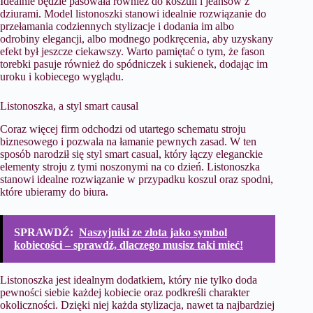
Idealnie będzie pasowała również do koszuli i jeansów z
dziurami. Model listonoszki stanowi idealnie rozwiązanie do
przełamania codziennych stylizacje i dodania im albo
odrobiny elegancji, albo modnego podkręcenia, aby uzyskany
efekt był jeszcze ciekawszy. Warto pamiętać o tym, że fason
torebki pasuje również do spódniczek i sukienek, dodając im
uroku i kobiecego wyglądu.
​Listonoszka, a styl smart causal
Coraz więcej firm odchodzi od utartego schematu stroju
biznesowego i pozwala na łamanie pewnych zasad. W ten
sposób narodził się styl smart casual, który łączy eleganckie
elementy stroju z tymi noszonymi na co dzień. Listonoszka
stanowi idealne rozwiązanie w przypadku koszul oraz spodni,
które ubieramy do biura.
SPRAWDŹ:
Naszyjniki ze złota jako symbol
kobiecości – sprawdź, dlaczego musisz taki mieć!
Listonoszka jest idealnym dodatkiem, który nie tylko doda
pewności siebie każdej kobiecie oraz podkreśli charakter
okoliczności. Dzięki niej każda stylizacja, nawet ta najbardziej