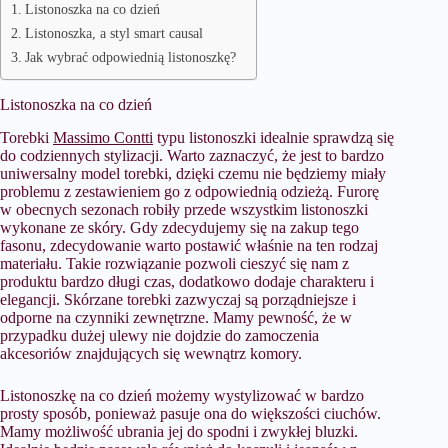
​Listonoszka na co dzień
​Listonoszka, a styl smart causal
​Jak wybrać odpowiednią listonoszkę?
​Listonoszka na co dzień
Torebki
Massimo Contti
typu listonoszki idealnie sprawdzą się
do codziennych stylizacji. Warto zaznaczyć, że jest to bardzo
uniwersalny model torebki, dzięki czemu nie będziemy miały
problemu z zestawieniem go z odpowiednią odzieżą. Furorę
w obecnych sezonach robiły przede wszystkim listonoszki
wykonane ze skóry. Gdy zdecydujemy się na zakup tego
fasonu, zdecydowanie warto postawić właśnie na ten rodzaj
materiału. Takie rozwiązanie pozwoli cieszyć się nam z
produktu bardzo długi czas, dodatkowo dodaje charakteru i
elegancji. Skórzane torebki zazwyczaj są porządniejsze i
odporne na czynniki zewnętrzne. Mamy pewność, że w
przypadku dużej ulewy nie dojdzie do zamoczenia
akcesoriów znajdujących się wewnątrz komory.
Listonoszkę na co dzień możemy wystylizować w bardzo
prosty sposób, ponieważ pasuje ona do większości ciuchów.
Mamy możliwość ubrania jej do spodni i zwykłej bluzki.