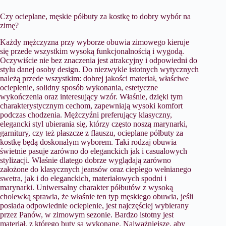
Czy ocieplane, męskie półbuty za kostkę to dobry wybór na
zimę?
Każdy mężczyzna przy wyborze obuwia zimowego kieruje
się przede wszystkim wysoką funkcjonalnością i wygodą.
Oczywiście nie bez znaczenia jest atrakcyjny i odpowiedni do
stylu danej osoby design. Do niezwykle istotnych wytycznych
należą przede wszystkim: dobrej jakości materiał, właściwe
ocieplenie, solidny sposób wykonania, estetyczne
wykończenia oraz interesujący wzór. Właśnie, dzięki tym
charakterystycznym cechom, zapewniają wysoki komfort
podczas chodzenia. Mężczyźni preferujący klasyczny,
elegancki styl ubierania się, którzy często noszą marynarki,
garnitury, czy też płaszcze z flauszu, ocieplane półbuty za
kostkę będą doskonałym wyborem. Taki rodzaj obuwia
świetnie pasuje zarówno do eleganckich jak i casualowych
stylizacji. Właśnie dlatego dobrze wyglądają zarówno
założone do klasycznych jeansów oraz ciepłego wełnianego
swetra, jak i do eleganckich, materiałowych spodni i
marynarki. Uniwersalny charakter półbutów z wysoką
cholewką sprawia, że właśnie ten typ męskiego obuwia, jeśli
posiada odpowiednie ocieplenie, jest najczęściej wybierany
przez Panów, w zimowym sezonie. Bardzo istotny jest
materiał, z którego buty są wykonane. Najważniejsze, aby