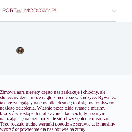
Przejdź
do
treści
Czy męskie półbuty za kostkę nadają się na zimową aurę?
Katarzyna Borkowska
29 grudnia 2020
Moda
Zimowa aura niestety często nas zaskakuje i chłodny, ale
słoneczny dzień może nagle zmienić się w śnieżycę. Bywa też
tak, że zalegający na chodnikach śnieg topi się pod wpływem
nagłego ocieplenia. Właśnie przez takie sytuacje musimy
brodzić w roztopach i olbrzymich kałużach, tym samym
narażając się na przemoczenie stóp i wyziębienie organizmu.
Tego rodzaju trudne warunki pogodowe sprawiają, iż musimy
wybrać odpowiednie dla nas obuwie na zimę.