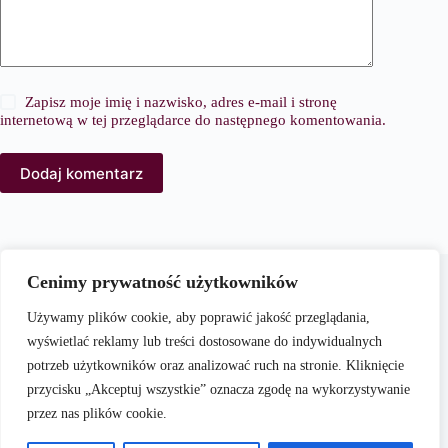
Zapisz moje imię i nazwisko, adres e-mail i stronę
internetową w tej przeglądarce do następnego komentowania.
Dodaj komentarz
O nas
Cenimy prywatność użytkowników
PortalModowy.pl to kompleksowy serwis poświęcony
modzie, urodzie i stylowi życia. Naszym celem jest
Używamy plików cookie, aby poprawić jakość przeglądania,
dostarczanie aktualnych i praktycznych treści, które inspirują
wyświetlać reklamy lub treści dostosowane do indywidualnych
czytelników do kreowania własnego stylu oraz świadomego
potrzeb użytkowników oraz analizować ruch na stronie. Kliknięcie
dbania o swój wygląd i samopoczucie.
przycisku „Akceptuj wszystkie” oznacza zgodę na wykorzystywanie
przez nas plików cookie.